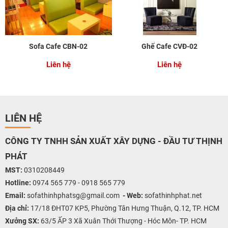
Sofa Cafe CBN-02
Ghế Cafe CVĐ-02
Liên hệ
Liên hệ
LIÊN HỆ
CÔNG TY TNHH SẢN XUẤT XÂY DỰNG - ĐẦU TƯ THỊNH
PHÁT
MST:
0310208449
Hotline:
0974 565 779 - 0918 565 779
Email:
sofathinhphatsg@gmail.com
-
Web:
sofathinhphat.net
Địa chỉ:
17/18 ĐHT07 KP5, Phường Tân Hưng Thuận, Q.12, TP. HCM
Xưởng SX:
63/5 ẤP 3 Xã Xuân Thới Thượng - Hóc Môn- TP. HCM