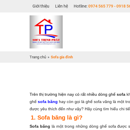
Giới thiệu
Liên hệ
0974 565 779 - 0918 5
Trang chủ
»
Sofa gia đình
Trên thị trường hiện nay có rất nhiều dòng ghế
sofa
kh
ghế
sofa băng
hay còn gọi là ghế sofa văng là một t
được yêu thích đến như vậy? Hãy cùng tìm hiểu chi tiết
1. Sofa băng là gì?
Sofa băng
là một trong những dòng ghế sofa được s